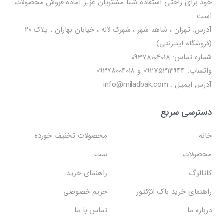
خود برای راحتی استفاده شما مشتریان عزیز آماده فروش محصولات
است .
آدرس: تهران ، شاهد شهر ، شهرک لاله ، خیابان بهاران ، پلاک ۲۰
(فروشگاه اینترنتی)
شماره تماس: 09378004018
واتساپ: 09375313944 و 09378004018
آدرس ایمیل : info@miladbak.com
دسترسی سریع
خانه
محصولات تخفیف خورده
محصولات
ست
کاتالوگ
راهنمای خرید
راهنمای خرید باک انژکتور
حریم خصوصی
درباره ما
تماس با ما