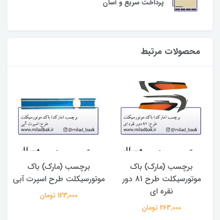
پرداخت سریع و آسان
محصولات مرتبط
برچسب (مارک) باک
برچسب (مارک) باک
موتورسیکلت طرح 81 دور
موتورسیکلت طرح اسپرت آبی
ک
نقره ای
123,000 تومان
263,000 تومان