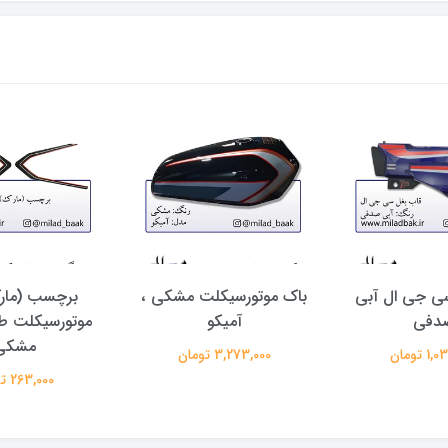
ی جی ال آبی
باک موتورسیکلت مشکی ،
برچسب (مار
دفی
آمیکو
موتورسیکلت ط
مشکی
 تومان
3,273,000 تومان
263,000 تومان