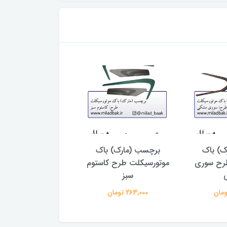
ک) باک
برچسب (مارک) باک
استیکر ( برچسب تزئ
رح سوری
موتورسیکلت طرح کاستوم
طرح سامورایی سف
سبز
32,000 تومان
263,000 تومان