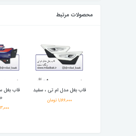
محصولات مرتبط
ورسیکلت آبی جوهر
قاب بغل مدل ام تی ، سفید
قاب بغل س
 کاستوم سفید
ص
1,166,000 تومان
3,273,0 تومان
1,033,000