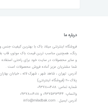
درباره ما
فروشگاه اینترنتی میلاد باک با بهترین کیفیت جنس و
رنگ، همچنین مناسب ترین قیمت باک موتور، قاب ب
و سایر محصولات در سایت خود برای راحتی استفاده
شما مشتریان عزیز آماده فروش محصولات است .
آدرس: تهران ، شاهد شهر ، شهرک لاله ، خیابان بهاران 
پلاک ۲۰ (فروشگاه اینترنتی)
شماره تماس: 09378004018
واتساپ: 09375313944 و 09378004018
آدرس ایمیل : info@miladbak.com