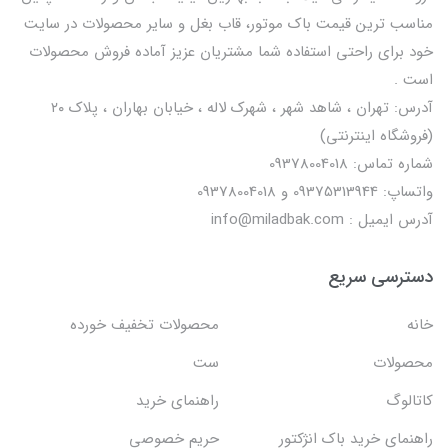
مناسب ترین قیمت باک موتور، قاب بغل و سایر محصولات در سایت
خود برای راحتی استفاده شما مشتریان عزیز آماده فروش محصولات
است .
آدرس: تهران ، شاهد شهر ، شهرک لاله ، خیابان بهاران ، پلاک ۲۰
(فروشگاه اینترنتی)
شماره تماس: 09378004018
واتساپ: 09375313944 و 09378004018
آدرس ایمیل : info@miladbak.com
دسترسی سریع
خانه
محصولات تخفیف خورده
محصولات
ست
کاتالوگ
راهنمای خرید
راهنمای خرید باک انژکتور
حریم خصوصی