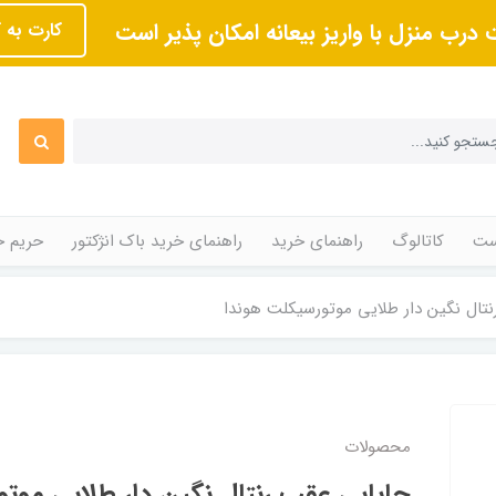
 درب منزل با واریز بیعانه امکان پذیر است
کارت به 
ت
کاتالوگ
راهنمای خرید
راهنمای خرید باک انژکتور
حریم 
تال نگین دار طلایی موتورسیکلت هوندا
محصولات
جاپایی عقب رنتال نگین دار طلایی موت