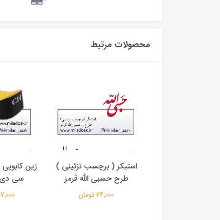
محصولات مرتبط
اسک مشکی شیشه
استیکر ( برچسب تزئینی )
زین کابویی 
طرح حسبی الله قرمز
سی دی ا
520,000 تومان
24,000 تومان
1,957,000