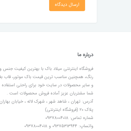
ارسال دیدگاه
درباره ما
فروشگاه اینترنتی میلاد باک با بهترین کیفیت جنس و
رنگ، همچنین مناسب ترین قیمت باک موتور، قاب ب
و سایر محصولات در سایت خود برای راحتی استفاده
شما مشتریان عزیز آماده فروش محصولات است .
آدرس: تهران ، شاهد شهر ، شهرک لاله ، خیابان بهاران 
پلاک ۲۰ (فروشگاه اینترنتی)
شماره تماس: 09378004018
واتساپ: 09375313944 و 09378004018