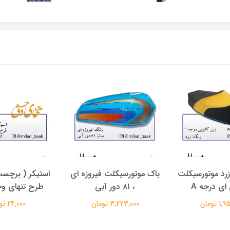
زرد موتورسیکلت
باک موتورسیکلت فیروزه ای
استیکر ( برچسب
ی درجه A
، ۸۱ دور آبی
طرح تنهای و
 تومان
3,273,000 تومان
24,000 تومان