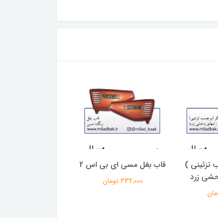
 تزئینی )
قاب بغل مسی ای بی اس 2
باک موتورسیکلت س
حشی زرد
ال کاربراتور ، م
332,000 تومان
4,589,000 تومان