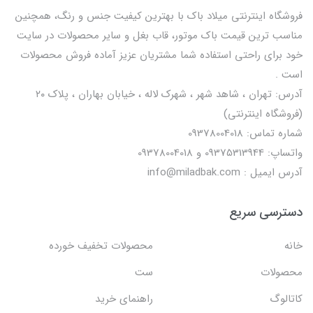
فروشگاه اینترنتی میلاد باک با بهترین کیفیت جنس و رنگ، همچنین
مناسب ترین قیمت باک موتور، قاب بغل و سایر محصولات در سایت
خود برای راحتی استفاده شما مشتریان عزیز آماده فروش محصولات
است .
آدرس: تهران ، شاهد شهر ، شهرک لاله ، خیابان بهاران ، پلاک ۲۰
(فروشگاه اینترنتی)
شماره تماس: 09378004018
واتساپ: 09375313944 و 09378004018
آدرس ایمیل : info@miladbak.com
دسترسی سریع
خانه
محصولات تخفیف خورده
محصولات
ست
کاتالوگ
راهنمای خرید