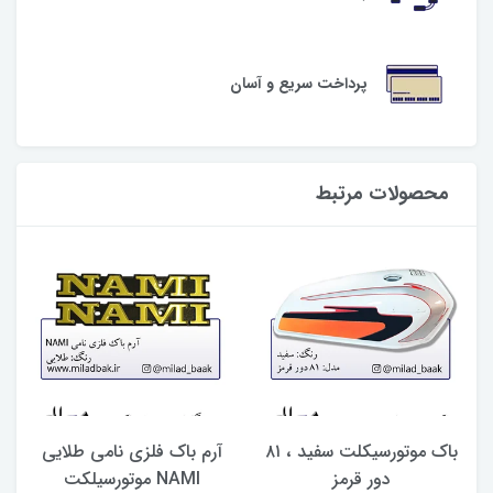
پرداخت سریع و آسان
محصولات مرتبط
باک موتورسیکلت سفید ، ۸۱
آرم باک فلزی نامی طلایی
دور قرمز
NAMI موتورسیلکت
ک