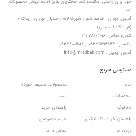
خود برای راحتی استفاده شما مشتریان عزیز آماده فروش محصولات
است .
آدرس: تهران ، شاهد شهر ، شهرک لاله ، خیابان بهاران ، پلاک ۲۰
(فروشگاه اینترنتی)
شماره تماس: 09378004018
واتساپ: 09375313944 و 09378004018
آدرس ایمیل : info@miladbak.com
دسترسی سریع
خانه
محصولات تخفیف خورده
محصولات
ست
کاتالوگ
راهنمای خرید
راهنمای خرید باک انژکتور
حریم خصوصی
درباره ما
تماس با ما