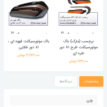
برچسب (مارک) باک
باک موتورسیکلت قهوه ای ،
موتورسیکلت طرح 81 دور
۸۱ دور طلایی
نقره ای
3,273,000 تومان
263,000 تومان
مشخصات
دیدگاه‌ها
وزن