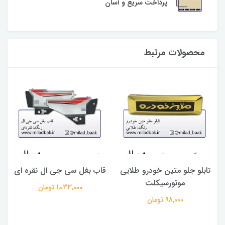
پرداخت سریع و آسان
محصولات مرتبط
تابلو جلو متین خودرو طلایی
قاب بغل سی جی ال نقره ای
موتورسیکلت
1,033,000 تومان
98,000 تومان