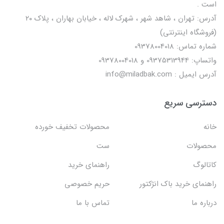
است .
آدرس: تهران ، شاهد شهر ، شهرک لاله ، خیابان بهاران ، پلاک ۲۰
(فروشگاه اینترنتی)
شماره تماس: 09378004018
واتساپ: 09375313944 و 09378004018
آدرس ایمیل : info@miladbak.com
دسترسی سریع
خانه
محصولات تخفیف خورده
محصولات
ست
کاتالوگ
راهنمای خرید
راهنمای خرید باک انژکتور
حریم خصوصی
درباره ما
تماس با ما