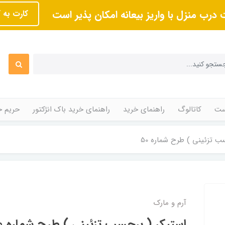
 درب منزل با واریز بیعانه امکان پذیر است
کارت به 
ت
کاتالوگ
راهنمای خرید
راهنمای خرید باک انژکتور
حریم 
ب تزئینی ) طرح شماره 50
آرم و مارک
استیکر ( برچسب تزئینی ) طرح شماره 50