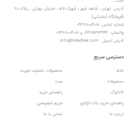
است .
آدرس: تهران ، شاهد شهر ، شهرک لاله ، خیابان بهاران ، پلاک ۲۰
(فروشگاه اینترنتی)
شماره تماس: 09378004018
واتساپ: 09375313944 و 09378004018
آدرس ایمیل : info@miladbak.com
دسترسی سریع
خانه
محصولات تخفیف خورده
محصولات
ست
کاتالوگ
راهنمای خرید
راهنمای خرید باک انژکتور
حریم خصوصی
درباره ما
تماس با ما