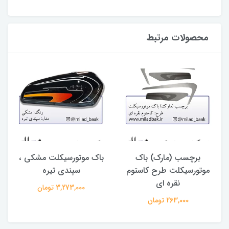
محصولات مرتبط
برچسب (مارک) باک
باک موتورسیکلت مشکی ،
موتورسیکلت طرح کاستوم
سپندی تیره
نقره ای
3,273,000 تومان
263,000 تومان