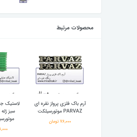
محصولات مرتبط
تورسیکلت مشکی ،
آرم باک فلزی پرواز نقره ای
لاستیک جاپ
واداری پرسپولیس
PARVAZ موتورسیلکت
سبز ژله
موتورسی
3,273,0 تومان
76,000 تومان
148,000 