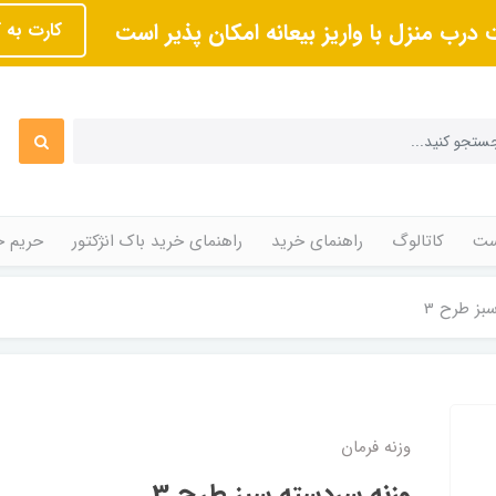
 درب منزل با واریز بیعانه امکان پذیر است
کارت به 
ت
کاتالوگ
راهنمای خرید
راهنمای خرید باک انژکتور
حریم 
بز طرح 3
وزنه فرمان
وزنه سردسته سبز طرح 3