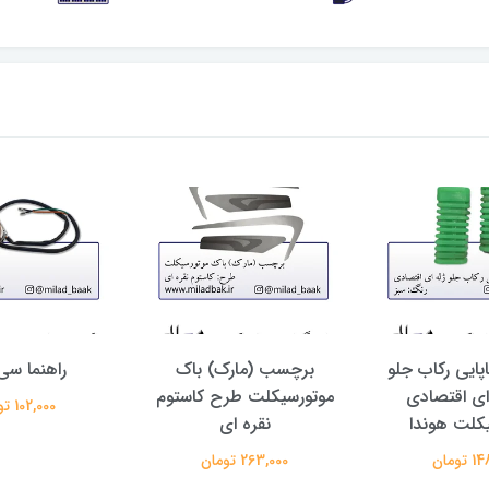
ایی رکاب جلو
برچسب (مارک) باک
راهنما س
 ای اقتصادی
موتورسیکلت طرح کاستوم
102,000 تومان
کلت هوندا
نقره ای
تومان
263,000 تومان