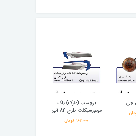
ی جی
برچسب (مارک) باک
باک موتورسیکلت سف
موتورسیکلت طرح 84 آبی
کاستوم آبی
263,000 تومان
3,273,000 تومان