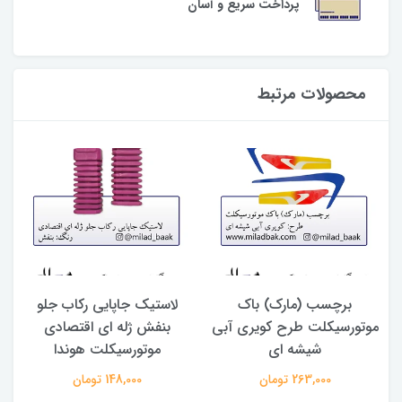
پرداخت سریع و آسان
محصولات مرتبط
برچسب (مارک) باک
لاستیک جاپایی رکاب جلو
ب
موتورسیکلت طرح کویری آبی
بنفش ژله ای اقتصادی
شیشه ای
موتورسیکلت هوندا
263,000 تومان
148,000 تومان