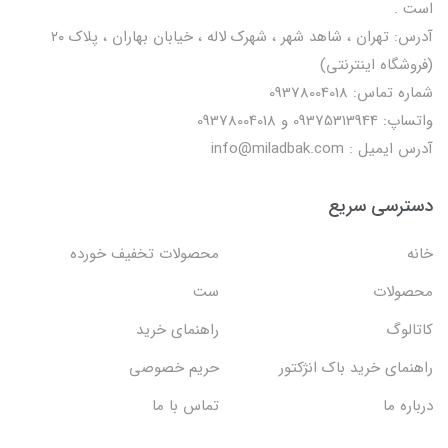
است .
آدرس: تهران ، شاهد شهر ، شهرک لاله ، خیابان بهاران ، پلاک ۲۰
(فروشگاه اینترنتی)
شماره تماس: 09378004018
واتساپ: 09375313944 و 09378004018
آدرس ایمیل : info@miladbak.com
دسترسی سریع
خانه
محصولات تخفیف خورده
محصولات
ست
کاتالوگ
راهنمای خرید
راهنمای خرید باک انژکتور
حریم خصوصی
درباره ما
تماس با ما