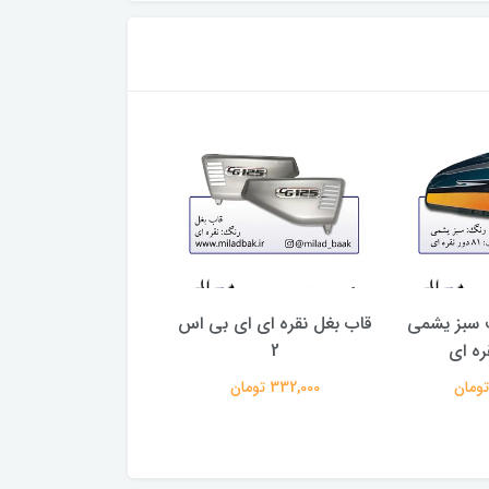
 سبز یشمی
قاب بغل نقره ای ای بی اس
برچسب (مارک) ب
2
موتورسیکلت طرح ک
332,000 تومان
263,000 تومان