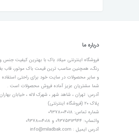
درباره ما
فروشگاه اینترنتی میلاد باک با بهترین کیفیت جنس و
رنگ، همچنین مناسب ترین قیمت باک موتور، قاب ب
و سایر محصولات در سایت خود برای راحتی استفاده
شما مشتریان عزیز آماده فروش محصولات است .
آدرس: تهران ، شاهد شهر ، شهرک لاله ، خیابان بهاران 
پلاک ۲۰ (فروشگاه اینترنتی)
شماره تماس: 09378004018
واتساپ: 09375313944 و 09378004018
آدرس ایمیل : info@miladbak.com