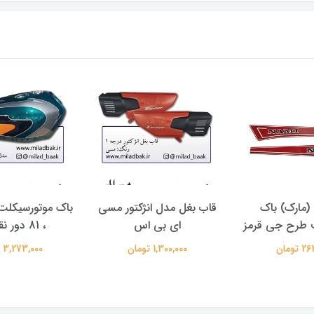
مارک) باک
قاب بغل مدل انژکتور مسی
باک موتورسیکلت
 طرح جی قرمز
ای بی اس
، 81 دور نقره ای
تومان
1,300,000 تومان
3,273,000 تومان